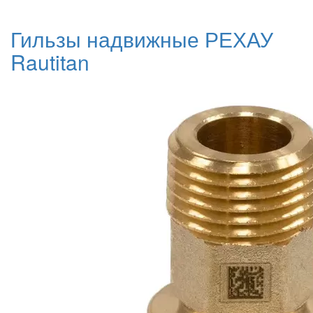
Гильзы надвижные РЕХАУ
Rautitan