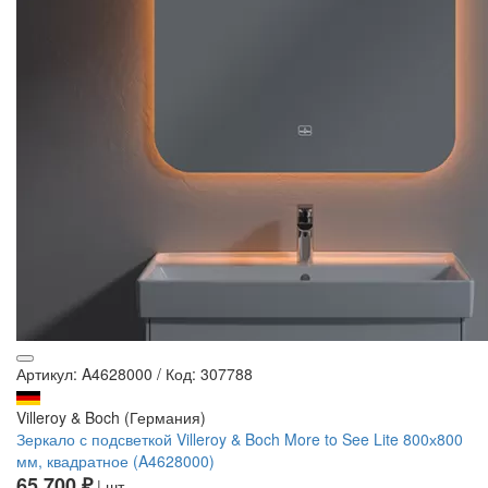
Артикул: A4628000
/
Код: 307788
Villeroy & Boch (Германия)
Зеркало с подсветкой Villeroy & Boch More to See Lite 800х800
мм, квадратное (A4628000)
65 700 ₽
| шт