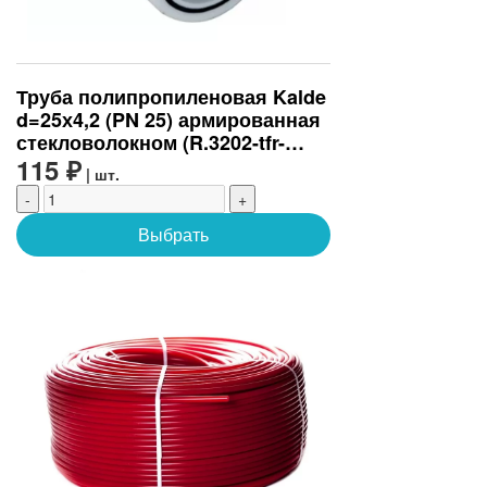
Труба полипропиленовая Kalde
d=25х4,2 (PN 25) армированная
стекловолокном (R.3202-tfr-
250000)
115 ₽
| шт.
-
+
Выбрать