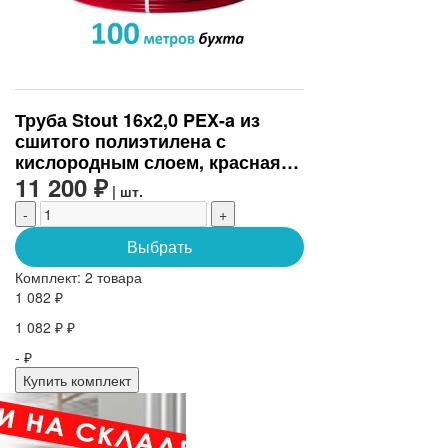
Труба Stout 16х2,0 PEX-a из
сшитого полиэтилена с
кислородным слоем, красная
(бухта 100 м) (SPX-0002-101620)
11 200 ₽
| шт.
-
+
Выбрать
Комплект:
2 товара
1 082 ₽
1 082 ₽ ₽
- ₽
Купить комплект