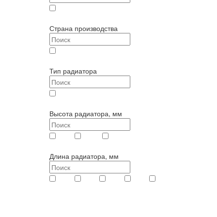
Axis (
33
)
Страна производства
Россия (
33
)
Тип радиатора
Тип 22 (
33
)
Высота радиатора, мм
200 (
7
)
300 (
13
)
500 (
13
)
Длина радиатора, мм
400 (
2
)
500 (
2
)
600 (
2
)
700 (
2
)
800 (
3
)