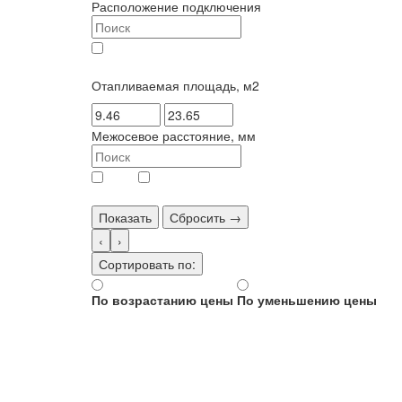
Расположение подключения
нижнее (
33
)
Отапливаемая площадь, м2
Межосевое расстояние, мм
149 (
7
)
445 (
23
)
Показать
Сбросить →
‹
›
Сортировать по:
По возрастанию цены
По уменьшению цены