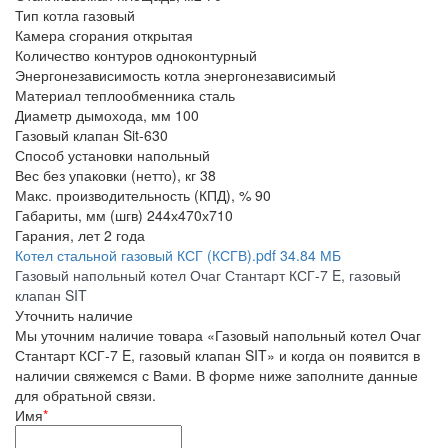
Тип котла
газовый
Камера сгорания
открытая
Количество контуров
одноконтурный
Энергонезависимость котла
энергонезависимый
Материал теплообменника
сталь
Диаметр дымохода, мм
100
Газовый клапан
Sit-630
Способ установки
напольный
Вес без упаковки (нетто), кг
38
Макс. производительность (КПД), %
90
Габариты, мм (шгв)
244х470х710
Гарания, лет
2 года
Котел стальной газовый КСГ (КСГВ).pdf
34.84 МБ
Газовый напольный котел Очаг Стантарт КСГ-7 E, газовый
клапан SIT
Уточнить наличие
Мы уточним наличие товара «Газовый напольный котел Очаг
Стантарт КСГ-7 E, газовый клапан SIT» и когда он появится в
наличии свяжемся с Вами. В форме ниже заполните данные
для обратьной связи.
Имя
*