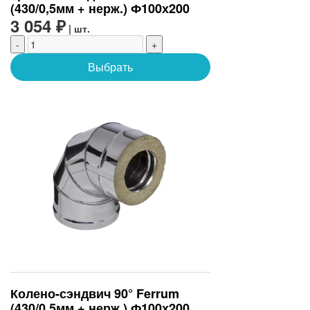
(430/0,5мм + нерж.) Ф100х200
3 054 ₽
| шт.
-
+
Выбрать
Колено-сэндвич 90° Ferrum
(430/0,5мм + нерж.) Ф100х200