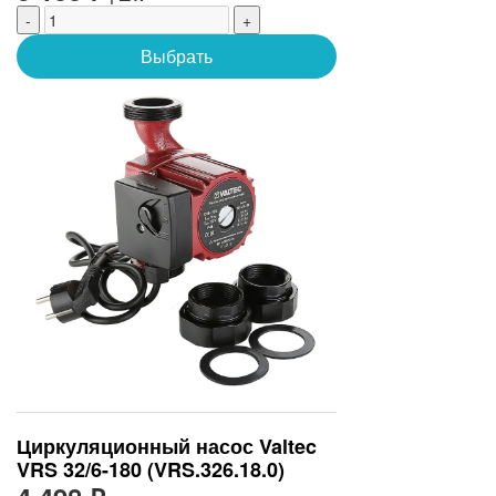
(1962.25.023)
-
+
Выбрать
Циркуляционный насос Valtec
VRS 32/6-180 (VRS.326.18.0)