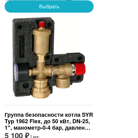
Выбрать
Группа безопасности котла SYR
Typ 1962 Flex, до 50 кВт, DN-25,
1", манометр-0-4 бар, давление
срабатывания, бар-3
5 100 ₽
| шт.