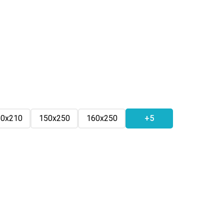
50х210
150х250
160х250
+5