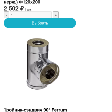
нерж.) Ф120х200
2 502 ₽
| шт.
-
+
Выбрать
Тройник-сэндвич 90° Ferrum