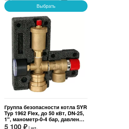
Выбрать
Группа безопасности котла SYR
Typ 1962 Flex, до 50 кВт, DN-25,
1", манометр-0-4 бар, давление
срабатывания, бар-3
5 100 ₽
| шт.