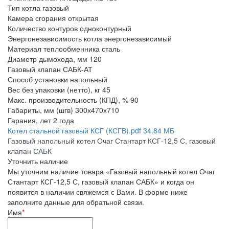
Тип котла
газовый
Камера сгорания
открытая
Количество контуров
одноконтурный
Энергонезависимость котла
энергонезависимый
Материал теплообменника
сталь
Диаметр дымохода, мм
120
Газовый клапан
САБК-АТ
Способ установки
напольный
Вес без упаковки (нетто), кг
45
Макс. производительность (КПД), %
90
Габариты, мм (шгв)
300х470х710
Гарания, лет
2 года
Котел стальной газовый КСГ (КСГВ).pdf
34.84 МБ
Газовый напольный котел Очаг Стантарт КСГ-12,5 С, газовый
клапан САБК
Уточнить наличие
Мы уточним наличие товара «Газовый напольный котел Очаг
Стантарт КСГ-12,5 С, газовый клапан САБК» и когда он
появится в наличии свяжемся с Вами. В форме ниже
заполните данные для обратьной связи.
Имя
*