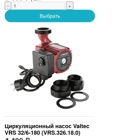
(1962.25.023)
-
+
Выбрать
Циркуляционный насос Valtec
VRS 32/6-180 (VRS.326.18.0)