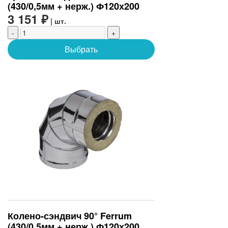
(430/0,5мм + нерж.) Ф120х200
3 151 ₽
| шт.
-
+
Выбрать
Колено-сэндвич 90° Ferrum
(430/0,5мм + нерж.) Ф120х200