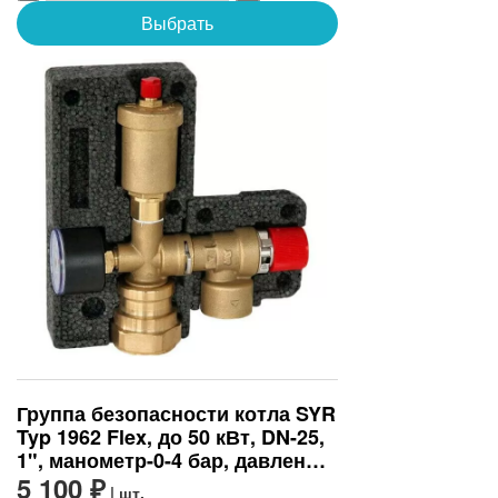
Выбрать
Группа безопасности котла SYR
Typ 1962 Flex, до 50 кВт, DN-25,
1", манометр-0-4 бар, давление
срабатывания, бар-3
5 100 ₽
| шт.