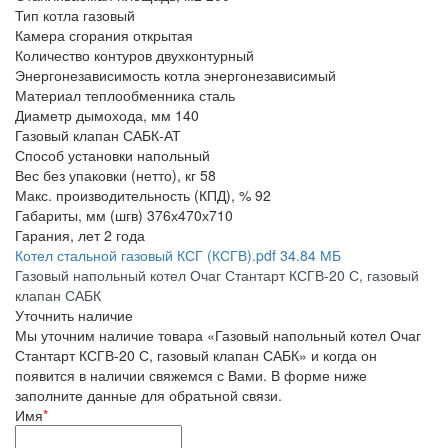
Тип котла
газовый
Камера сгорания
открытая
Количество контуров
двухконтурный
Энергонезависимость котла
энергонезависимый
Материал теплообменника
сталь
Диаметр дымохода, мм
140
Газовый клапан
САБК-АТ
Способ установки
напольный
Вес без упаковки (нетто), кг
58
Макс. производительность (КПД), %
92
Габариты, мм (шгв)
376х470х710
Гарания, лет
2 года
Котел стальной газовый КСГ (КСГВ).pdf
34.84 МБ
Газовый напольный котел Очаг Стантарт КСГВ-20 С, газовый
клапан САБК
Уточнить наличие
Мы уточним наличие товара «Газовый напольный котел Очаг
Стантарт КСГВ-20 С, газовый клапан САБК» и когда он
появится в наличии свяжемся с Вами. В форме ниже
заполните данные для обратьной связи.
Имя
*