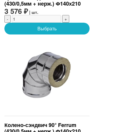
(430/0,5мм + нерж.) Ф140х210
3 576 ₽
| шт.
-
+
Выбрать
Колено-сэндвич 90° Ferrum
(430/0,5мм + нерж.) Ф140х210