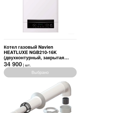
Котел газовый Navien
HEATLUXE NGB210-16K
(двухконтурный, закрытая
камера сгорания)
34 900
| шт.
Выбрано