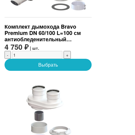
Комплект дымохода Bravo
Premium DN 60/100 L=100 см
антиобледенительный
(универсальный) (BR.01.57)
4 750 ₽
| шт.
-
+
Выбрать