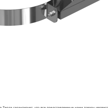
р Тепла гарантирует, что все представляемые нами товары являют