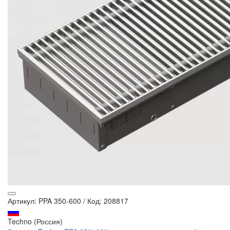
Артикул: PPA 350-600
/
Код: 208817
Techno (Россия)