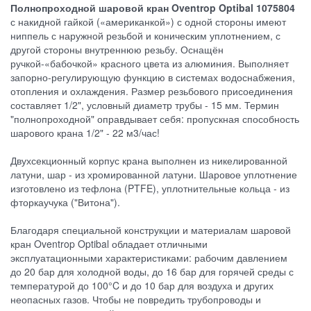
Полнопроходной шаровой кран Oventrop Optibal 1075804
с накидной гайкой («американкой») с одной стороны имеют
ниппель с наружной резьбой и коническим уплотнением, с
другой стороны внутреннюю резьбу. Оснащён
ручкой-«бабочкой» красного цвета из алюминия. Выполняет
запорно-регулирующую функцию в системах водоснабжения,
отопления и охлаждения. Размер резьбового присоединения
составляет 1/2", условный диаметр трубы - 15 мм. Термин
"полнопроходной" оправдывает себя: пропускная способность
шарового крана 1/2" - 22 м3/час!
Двухсекционный корпус крана выполнен из никелированной
латуни, шар - из хромированной латуни. Шаровое уплотнение
изготовлено из тефлона (PTFE), уплотнительные кольца - из
фторкаучука ("Витона").
Благодаря специальной конструкции и материалам шаровой
кран Oventrop Optibal обладает отличными
эксплуатационными характеристиками: рабочим давлением
до 20 бар для холодной воды, до 16 бар для горячей среды с
температурой до 100°C и до 10 бар для воздуха и других
неопасных газов. Чтобы не повредить трубопроводы и