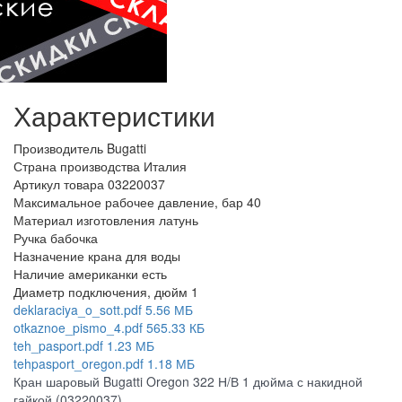
Характеристики
Производитель
Bugatti
Страна производства
Италия
Артикул товара
03220037
Максимальное рабочее давление, бар
40
Материал изготовления
латунь
Ручка
бабочка
Назначение крана
для воды
Наличие американки
есть
Диаметр подключения, дюйм
1
deklaraciya_o_sott.pdf
5.56 МБ
otkaznoe_pismo_4.pdf
565.33 КБ
teh_pasport.pdf
1.23 МБ
tehpasport_oregon.pdf
1.18 МБ
Кран шаровый Bugatti Oregon 322 Н/В 1 дюйма с накидной
гайкой (03220037)