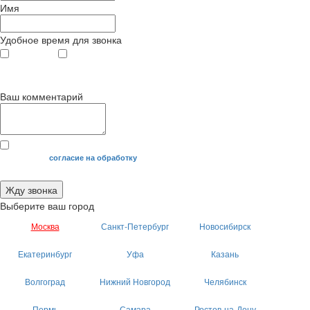
Имя
Удобное время для звонка
с 9
до 12
с 12
до 20
00
00
00
00
Ваш комментарий
Я даю свое
согласие на обработку
моих персональных данных.
Жду звонка
Выберите ваш город
Москва
Санкт-Петербург
Новосибирск
Екатеринбург
Уфа
Казань
Волгоград
Нижний Новгород
Челябинск
Пермь
Самара
Ростов-на-Дону