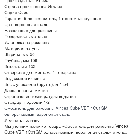
Производитель
Vincea
Страна производства
Италия
Серия
Cube
Гарантия
5 лет смеситель, 1 год комплектующие
Цвет
вороненая сталь
Назначение
для раковины
Поверхность
матовая
Установка
на раковину
Материал
латунь
Ширина, мм
50
Глубина, мм
158
Высота, мм
153
Отверстия для монтажа
1 отверстие
Выдвижной излив
нет
Вес с упаковкой (брутто), кг
1.54
Длина шланга, мм
нет
Ограничение температуры воды
нет
Стандарт подводки
1/2"
Смеситель для раковины Vincea Cube VBF-1C01GM
однорычажный, вороненая сталь
Уточнить наличие
Мы уточним наличие товара «Смеситель для раковины Vincea
Cube VBF-1C01GM однорычажный, вороненая сталь» и когда