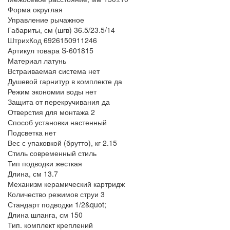
Форма
округлая
Управление
рычажное
Габариты, см (шгв)
36.5/23.5/14
ШтрихКод
6926150911246
Артикул товара
S-601815
Материал
латунь
Встраиваемая система
нет
Душевой гарнитур в комплекте
да
Режим экономии воды
нет
Защита от перекручивания
да
Отверстия для монтажа
2
Способ установки
настенный
Подсветка
нет
Вес с упаковкой (брутто), кг
2.15
Стиль
современный стиль
Тип подводки
жесткая
Длина, см
13.7
Механизм
керамический картридж
Количество режимов струи
3
Стандарт подводки
1/2&quot;
Длина шланга, см
150
Тип.
комплект креплений