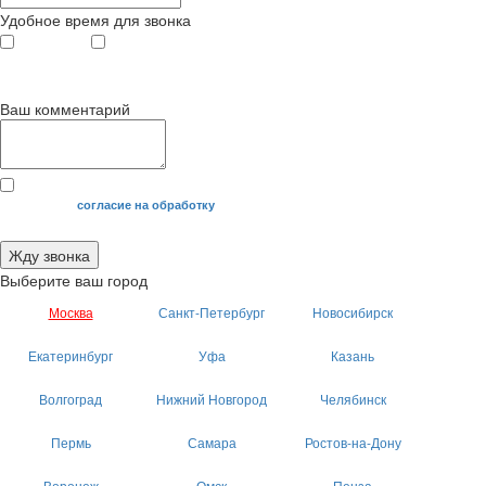
Удобное время для звонка
с 9
до 12
с 12
до 20
00
00
00
00
Ваш комментарий
Я даю свое
согласие на обработку
моих персональных данных.
Жду звонка
Выберите ваш город
Москва
Санкт-Петербург
Новосибирск
Екатеринбург
Уфа
Казань
Волгоград
Нижний Новгород
Челябинск
Пермь
Самара
Ростов-на-Дону
Воронеж
Омск
Пенза