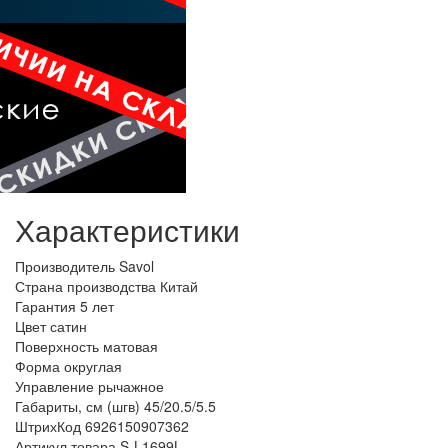
Характеристики
Производитель
Savol
Страна производства
Китай
Гарантия
5 лет
Цвет
сатин
Поверхность
матовая
Форма
округлая
Управление
рычажное
Габариты, см (шгв)
45/20.5/5.5
ШтрихКод
6926150907362
Артикул товара
S-L1699L