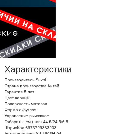
Характеристики
Производитель
Savol
Страна производства
Китай
Гарантия
5 лет
Цвет
черный
Поверхность
матовая
Форма
округлая
Управление
рычажное
Габариты, см (шгв)
44.5/24.5/6.5
ШтрихКод
6973729363203
Артикул товара
S-L1806H-04