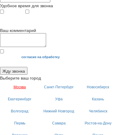
Удобное время для звонка
с 9
до 12
с 12
до 20
00
00
00
00
Ваш комментарий
Я даю свое
согласие на обработку
моих персональных данных.
Жду звонка
Выберите ваш город
Москва
Санкт-Петербург
Новосибирск
Екатеринбург
Уфа
Казань
Волгоград
Нижний Новгород
Челябинск
Пермь
Самара
Ростов-на-Дону
Воронеж
Омск
Пенза