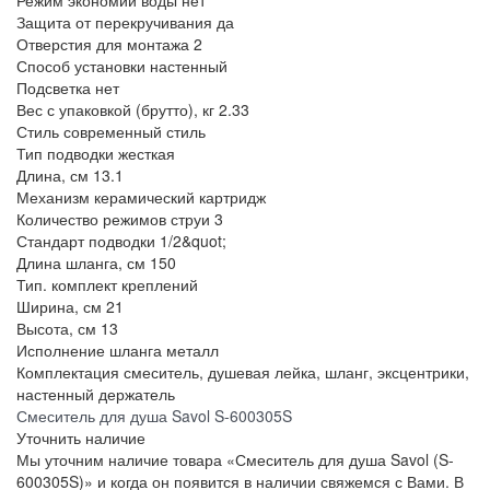
Режим экономии воды
нет
Защита от перекручивания
да
Отверстия для монтажа
2
Способ установки
настенный
Подсветка
нет
Вес с упаковкой (брутто), кг
2.33
Стиль
современный стиль
Тип подводки
жесткая
Длина, см
13.1
Механизм
керамический картридж
Количество режимов струи
3
Стандарт подводки
1/2&quot;
Длина шланга, см
150
Тип.
комплект креплений
Ширина, см
21
Высота, см
13
Исполнение шланга
металл
Комплектация
смеситель, душевая лейка, шланг, эксцентрики,
настенный держатель
Смеситель для душа Savol S-600305S
Уточнить наличие
Мы уточним наличие товара «Смеситель для душа Savol (S-
600305S)» и когда он появится в наличии свяжемся с Вами. В