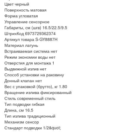
Цвет
черный
Поверхность
матовая
Форма
угловатая
Управление
сенсорное
Габариты, см (шгв)
16.5/22.5/9.5
ШтрихКод
6973729362374
Артикул товара
S-GY8887H
Материал
латунь
Встраиваемая система
нет
Режим экономии воды
нет
Отверстия для монтажа
1
Выдвижной излив
нет
Способ установки
на раковину
Донный клапан
нет
Вес с упаковкой (брутто), кг
1.80
Вращение излива
фиксированный
Стиль
современный стиль
Тип подводки
гибкая
Длина, см
16.5
Тип излива
традиционный
Механизм
сенсор
Стандарт подводки
1/2&quot;