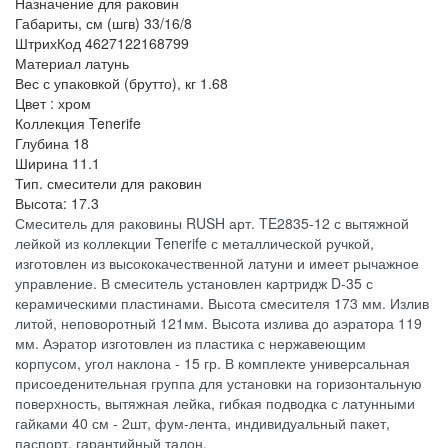
Назначение
для раковин
Габариты, см (шгв)
33/16/8
ШтрихКод
4627122168799
Материал
латунь
Вес с упаковкой (брутто), кг
1.68
Цвет :
хром
Коллекция
Tenerife
Глубина
18
Ширина
11.1
Тип.
смесители для раковин
Высота:
17.3
Смеситель для раковины RUSH арт. TE2835-12 с вытяжной
лейкой из коллекции Tenerife с металлической ручкой,
изготовлен из высококачественной латуни и имеет рычажное
управление. В смеситель установлен картридж D-35 с
керамическими пластинами. Высота смесителя 173 мм. Излив
литой, неповоротный 121мм. Высота излива до аэратора 119
мм. Аэратор изготовлен из пластика с нержавеющим
корпусом, угол наклона - 15 гр. В комплекте универсальная
присоеденительная группа для установки на горизонтальную
поверхность, вытяжная лейка, гибкая подводка с латунными
гайками 40 см - 2шт, фум-лента, индивидуальный пакет,
паспорт, гарантийный талон.