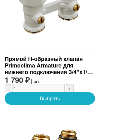
Прямой Н-образный клапан
Primoclima Armature для
нижнего подключения 3/4"х1/2",
белый
1 790 ₽
| шт.
-
+
Выбрать