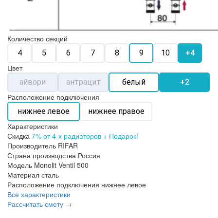
Количество секций
4
5
6
7
8
9
10
+4
Цвет
айвори
антрацит
белый
+2
Расположение подключения
нижнее левое
нижнее правое
Характеристики
Скидка
7% от 4-х радиаторов + Подарок!
Производитель
RIFAR
Страна производства
Россия
Модель
Monolit Ventil 500
Материал
сталь
Расположение подключения
нижнее левое
Все характеристики
Рассчитать смету →