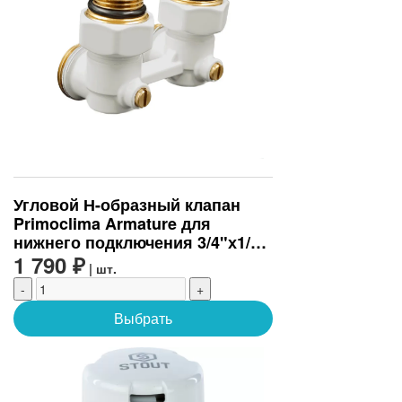
Угловой Н-образный клапан
Primoclima Armature для
нижнего подключения 3/4"х1/2",
белый
1 790 ₽
| шт.
-
+
Выбрать