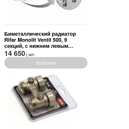
Биметаллический радиатор
Rifar Monolit Ventil 500, 9
секций, с нижним левым
подключением
14 650
| шт.
Выбрано