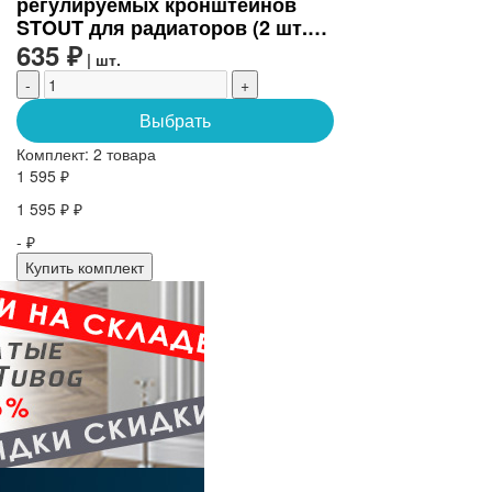
регулируемых кронштейнов
STOUT для радиаторов (2 шт.)
(SKU-0320-000080)
635 ₽
| шт.
-
+
Выбрать
Комплект:
2 товара
1 595 ₽
1 595 ₽ ₽
- ₽
Купить комплект