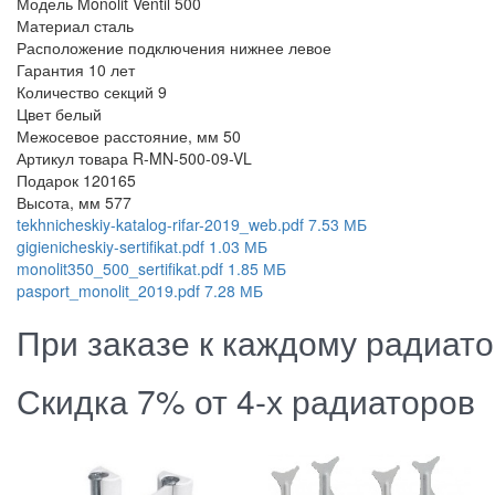
Модель
Monolit Ventil 500
Материал
сталь
Расположение подключения
нижнее левое
Гарантия
10 лет
Количество секций
9
Цвет
белый
Межосевое расстояние, мм
50
Артикул товара
R-MN-500-09-VL
Подарок
120165
Высота, мм
577
tekhnicheskiy-katalog-rifar-2019_web.pdf
7.53 МБ
gigienicheskiy-sertifikat.pdf
1.03 МБ
monolit350_500_sertifikat.pdf
1.85 МБ
pasport_monolit_2019.pdf
7.28 МБ
При заказе к каждому радиат
Скидка 7% от 4-х радиаторов