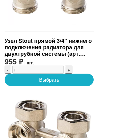
Узел Stout прямой 3/4" нижнего
подключения радиатора для
двухтрубной системы (арт.
SVH-0002-000020)
955 ₽
| шт.
-
+
Выбрать