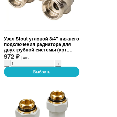
Узел Stout угловой 3/4" нижнего
подключения радиатора для
двухтрубной системы (арт.
SVH-0004-000020)
972 ₽
| шт.
-
+
Выбрать