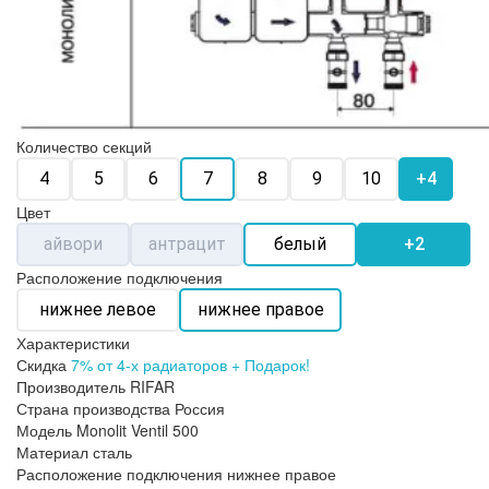
Количество секций
4
5
6
7
8
9
10
+4
Цвет
айвори
антрацит
белый
+2
Расположение подключения
нижнее левое
нижнее правое
Характеристики
Скидка
7% от 4-х радиаторов + Подарок!
Производитель
RIFAR
Страна производства
Россия
Модель
Monolit Ventil 500
Материал
сталь
Расположение подключения
нижнее правое