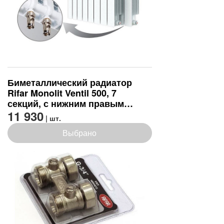
Биметаллический радиатор
Rifar Monolit Ventil 500, 7
секций, с нижним правым
подключением
11 930
| шт.
Выбрано