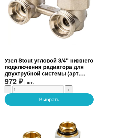
Узел Stout угловой 3/4" нижнего
подключения радиатора для
двухтрубной системы (арт.
SVH-0004-000020)
972 ₽
| шт.
-
+
Выбрать