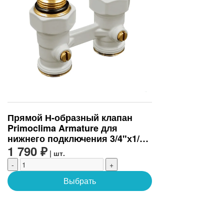
Прямой Н-образный клапан
Primoclima Armature для
нижнего подключения 3/4"х1/2",
белый
1 790 ₽
| шт.
-
+
Выбрать