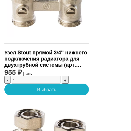
Узел Stout прямой 3/4" нижнего
подключения радиатора для
двухтрубной системы (арт.
SVH-0002-000020)
955 ₽
| шт.
-
+
Выбрать