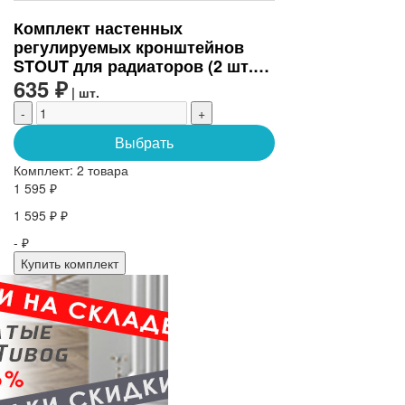
Комплект настенных
регулируемых кронштейнов
STOUT для радиаторов (2 шт.)
(SKU-0320-000080)
635 ₽
| шт.
-
+
Выбрать
Комплект:
2 товара
1 595 ₽
1 595 ₽ ₽
- ₽
Купить комплект