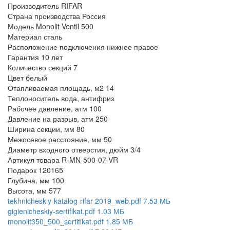
Производитель
RIFAR
Страна производства
Россия
Модель
Monolit Ventil 500
Материал
сталь
Расположение подключения
нижнее правое
Гарантия
10 лет
Количество секций
7
Цвет
белый
Отапливаемая площадь, м2
14
Теплоноситель
вода, антифриз
Рабочее давление, атм
100
Давление на разрыв, атм
250
Ширина секции, мм
80
Межосевое расстояние, мм
50
Диаметр входного отверстия, дюйм
3/4
Артикул товара
R-MN-500-07-VR
Подарок
120165
Глубина, мм
100
Высота, мм
577
tekhnicheskiy-katalog-rifar-2019_web.pdf
7.53 МБ
gigienicheskiy-sertifikat.pdf
1.03 МБ
monolit350_500_sertifikat.pdf
1.85 МБ