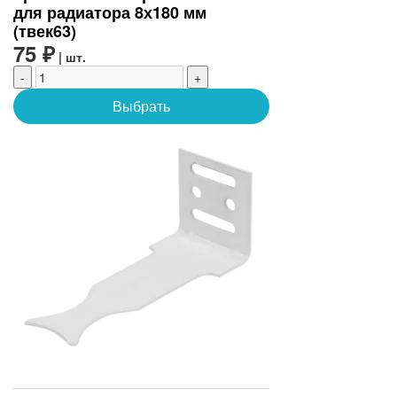
для радиатора 8х180 мм
(твек63)
75 ₽
| шт.
-
+
Выбрать