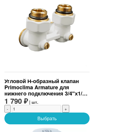
Угловой Н-образный клапан
Primoclima Armature для
нижнего подключения 3/4"х1/2",
белый
1 790 ₽
| шт.
-
+
Выбрать