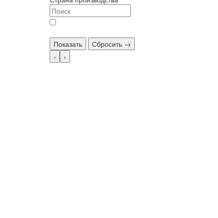
Россия (
22
)
Показать
Сбросить →
‹
›