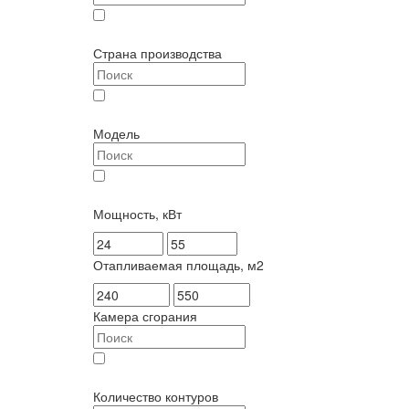
Лемакс (
3
)
Страна производства
Россия (
3
)
Модель
Prime-V HO (
3
)
Мощность, кВт
Отапливаемая площадь, м2
Камера сгорания
закрытая (
3
)
Количество контуров