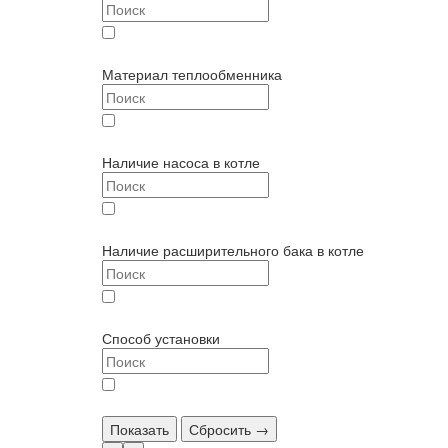
одноконтурный (
3
)
Материал теплообменника
чугун (
3
)
Наличие насоса в котле
с насосом (
3
)
Наличие расширительного бака в котле
с баком (
3
)
Способ установки
настенный (
3
)
Показать
Сбросить →