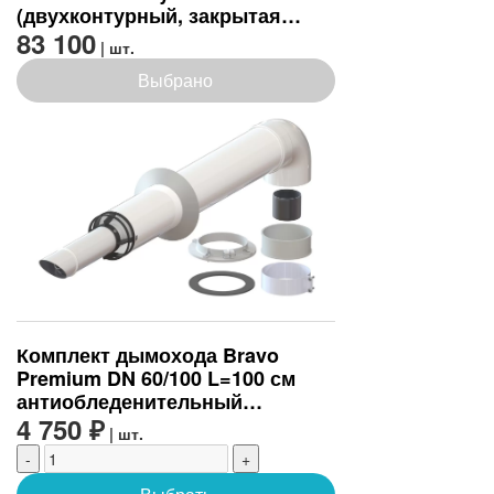
(двухконтурный, закрытая
камера)
83 100
| шт.
Выбрано
Комплект дымохода Bravo
Premium DN 60/100 L=100 см
антиобледенительный
(универсальный) (BR.01.57)
4 750 ₽
| шт.
-
+