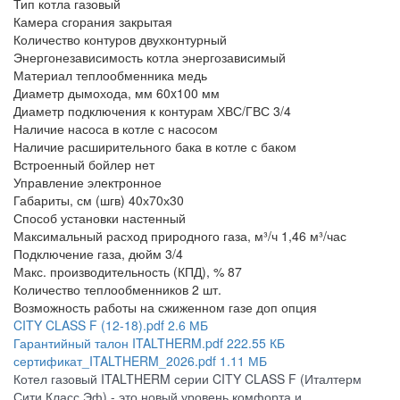
Тип котла
газовый
Камера сгорания
закрытая
Количество контуров
двухконтурный
Энергонезависимость котла
энергозависимый
Материал теплообменника
медь
Диаметр дымохода, мм
60x100 мм
Диаметр подключения к контурам ХВС/ГВС
3/4
Наличие насоса в котле
с насосом
Наличие расширительного бака в котле
с баком
Встроенный бойлер
нет
Управление
электронное
Габариты, см (шгв)
40х70х30
Способ установки
настенный
Максимальный расход природного газа, м³/ч
1,46 м³/час
Подключение газа, дюйм
3/4
Макс. производительность (КПД), %
87
Количество теплообменников
2 шт.
Возможность работы на сжиженном газе
доп опция
CITY CLASS F (12-18).pdf
2.6 МБ
Гарантийный талон ITALTHERM.pdf
222.55 КБ
сертификат_ITALTHERM_2026.pdf
1.11 МБ
Котел газовый ITALTHERM серии CITY CLASS F (Италтерм
Сити Класс Эф) - это новый уровень комфорта и