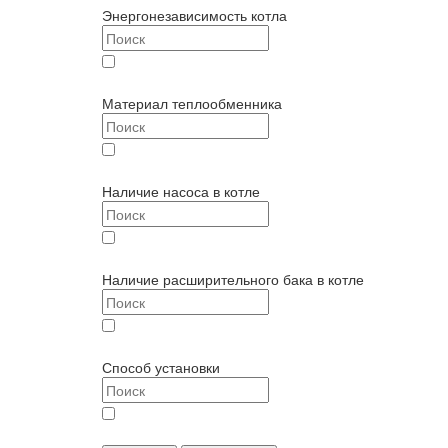
Энергонезависимость котла
энергозависимый (
3
)
Материал теплообменника
медь (
3
)
Наличие насоса в котле
с насосом (
3
)
Наличие расширительного бака в котле
с баком (
3
)
Способ установки
настенный (
3
)