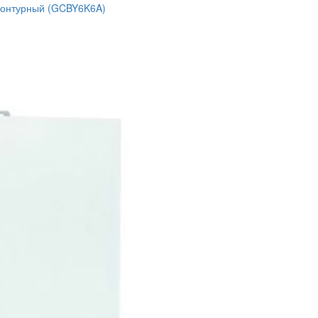
ноконтурный (GCBY6K6A)