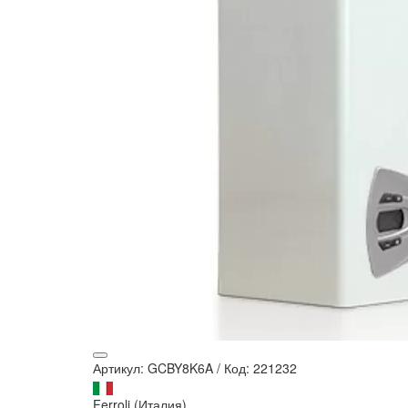
Артикул: GCBY8K6A
/
Код: 221232
Ferroli (Италия)