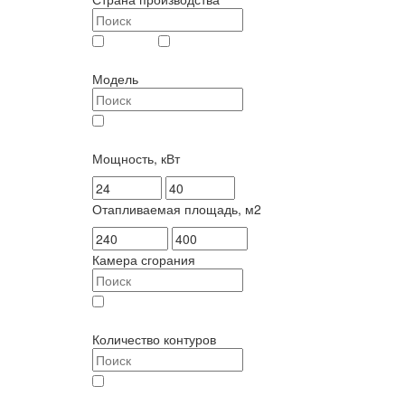
Италия (
2
)
Китай (
1
)
Модель
Vitabel HF (
3
)
Мощность, кВт
Отапливаемая площадь, м2
Камера сгорания
закрытая (
3
)
Количество контуров
одноконтурный (
3
)