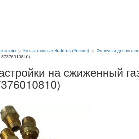
ые котлы
Котлы газовые Buderus (Россия)
Форсунки для котло
. 87376010810)
астройки на сжиженный газ
7376010810)