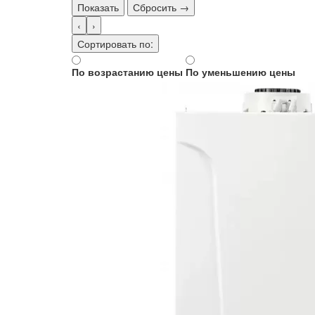
Показать
Сбросить →
‹
›
Сортировать по:
По возрастанию цены
По уменьшению цены