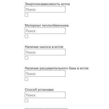
Энергонезависимость котла
энергозависимый (
3
)
Материал теплообменника
нержавеющая сталь (
3
)
Наличие насоса в котле
с насосом (
3
)
Наличие расширительного бака в котле
с баком (
3
)
Способ установки
настенный (
3
)