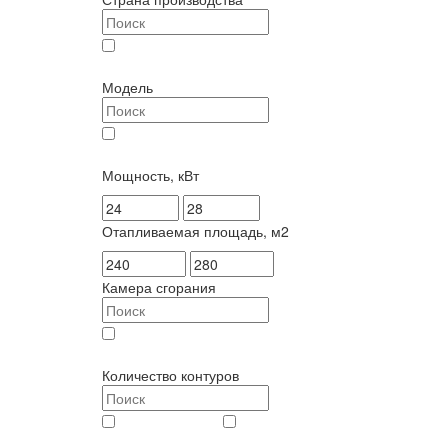
Италия (
3
)
Модель
Duo-tec Compact (
3
)
Мощность, кВт
Отапливаемая площадь, м2
Камера сгорания
закрытая (
3
)
Количество контуров
двухконтурный (
2
)
одноконтурный (
1
)