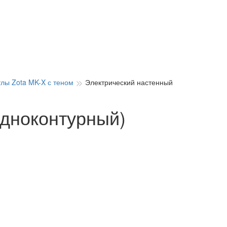
лы Zota MK-X с теном
Электрический настенный
одноконтурный)