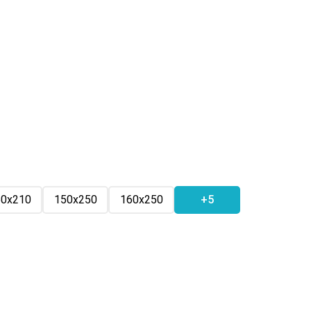
50х210
150х250
160х250
+5