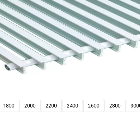
1800
2000
2200
2400
2600
2800
300