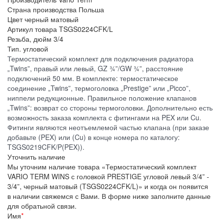
Страна производства
Польша
Цвет
черный матовый
Артикул товара
TSGS0224CFK/L
Резьба, дюйм
3/4
Тип.
угловой
Термостатический комплект для подключения радиатора
„Twins”, правый или левый, GZ ¾”/GW ¾”, расстояние
подключений 50 мм. В комплекте: термостатическое
соединение „Twins”, термоголовка „Prestige” или „Picco”,
ниппели редукционные. Правильное положение клапанов
„Twins”: возврат со стороны термоголовки. Дополнительно есть
возможность заказа комплекта с фитингами на PEX или Cu.
Фитинги являются неотъемлемой частью клапана (при заказе
добавьте (PEX) или (Cu) в конце номера по каталогу:
TSGS0219CFK/P(PEX)).
Уточнить наличие
Мы уточним наличие товара «Термостатический комплект
VARIO TERM WINS с головкой PRESTIGE угловой левый 3/4” -
3/4”, черный матовый (TSGS0224CFK/L)» и когда он появится
в наличии свяжемся с Вами. В форме ниже заполните данные
для обратьной связи.
Имя
*