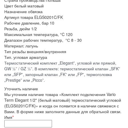
Страна производства
Польша
Цвет
белый матовый
Назначение
обвязка
Артикул товара
ELGS0201C/FK
Рабочее давление, бар
10
Резьба, дюйм
1/2
Максимальная температура, °C
120
Диапазон рабочих температур, °С
8 - 30
Материал:
латунь
Тип резьбы
внешняя/внутренняя
Тип.
угловая арматура
Термостатический комплект „Elegant”, угловой или прямой,
GW ½” / GZ ½”. В комплекте: термостатический клапан „SFK”
или „SFP”, запорный клапан „FK” или „FP”, термоголовка
„Prestige” или „Picco”.
Уточнить наличие
Мы уточним наличие товара «Комплект подключения Vario
Term Elegant 1/2" (белый матовый) термостатический угловой
(ELGS0201C/FK)» и когда он появится в наличии свяжемся с
Вами. В форме ниже заполните данные для обратьной связи.
Имя
*