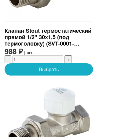
Клапан Stout термостатический
прямой 1/2" 30х1,5 (под
термоголовку) (SVT-0001-
000015)
988 ₽
| шт.
-
+
Выбрать