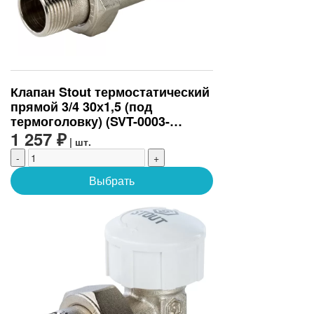
Клапан Stout термостатический
прямой 3/4 30х1,5 (под
термоголовку) (SVT-0003-
000020)
1 257 ₽
| шт.
-
+
Выбрать