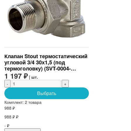
Клапан Stout термостатический
угловой 3/4 30х1,5 (под
термоголовку) (SVT-0004-
000020)
1 197 ₽
| шт.
-
+
Выбрать
Комплект:
2 товара
988 ₽
988 ₽ ₽
- ₽