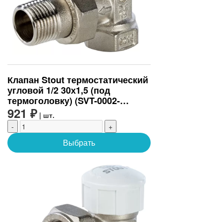
Клапан Stout термостатический
угловой 1/2 30х1,5 (под
термоголовку) (SVT-0002-
000015)
921 ₽
| шт.
-
+
Выбрать