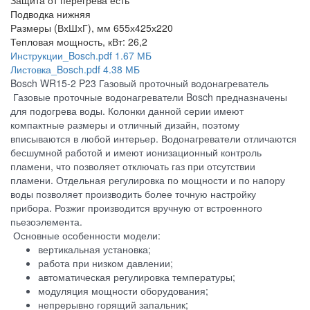
Защита от перегрева
есть
Подводка
нижняя
Размеры (ВхШхГ), мм
655х425х220
Тепловая мощность, кВт:
26,2
Инструкции_Bosch.pdf
1.67 МБ
Листовка_Bosch.pdf
4.38 МБ
Bosch WR15-2 P23 Газовый проточный водонагреватель
Газовые проточные водонагреватели Bosch предназначены
для подогрева воды. Колонки данной серии имеют
компактные размеры и отличный дизайн, поэтому
вписываются в любой интерьер. Водонагреватели отличаются
бесшумной работой и имеют ионизационный контроль
пламени, что позволяет отключать газ при отсутствии
пламени. Отдельная регулировка по мощности и по напору
воды позволяет производить более точную настройку
прибора. Розжиг производится вручную от встроенного
пьезоэлемента.
Основные особенности модели:
вертикальная установка;
работа при низком давлении;
автоматическая регулировка температуры;
модуляция мощности оборудования;
непрерывно горящий запальник;