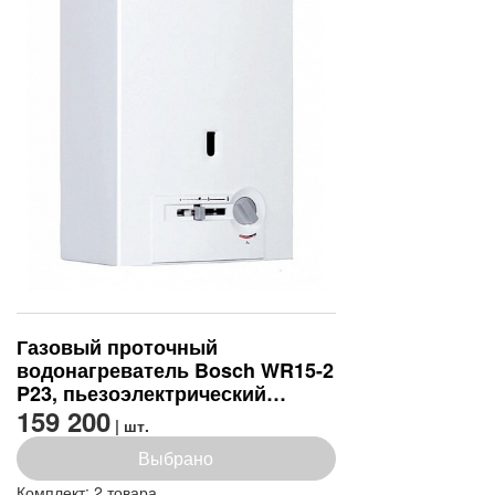
Газовый проточный
водонагреватель Bosch WR15-2
P23, пьезоэлектрический
розжиг (7703331746)
159 200
| шт.
Выбрано
Комплект:
2 товара