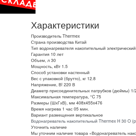
Характеристики
Производитель
Thermex
Страна производства
Китай
Тип водонагревателя
накопительный электрический
Гарантия
10 лет
Объем, л
30
Мощность, кВт
1.5
Способ установки
настенный
Вес с упаковкой (брутто), кг
12.8
Напряжение, В!
220 В
Диаметр присоединительных патрубков (дюймы)
1/
Максимальная температура, °C
75
Размеры (ШхГхВ), мм
408x455x476
Время нагрева
1 час 05 мин.
Вариант размещения
вертикальное
Водонагреватель накопительный Thermex H 30 O (p
Уточнить наличие
Мы уточним наличие товара «Водонагреватель нако