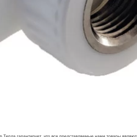
р Тепла гарантирует, что все представляемые нами товары являют