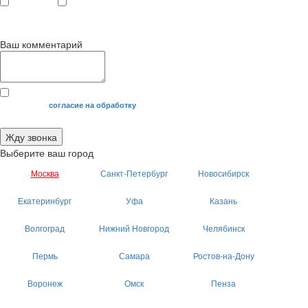
с 9
до 12
с 12
до 20
00
00
00
00
Ваш комментарий
Я даю свое
согласие на обработку
моих персональных данных.
Жду звонка
Выберите ваш город
Москва
Санкт-Петербург
Новосибирск
Екатеринбург
Уфа
Казань
Волгоград
Нижний Новгород
Челябинск
Пермь
Самара
Ростов-на-Дону
Воронеж
Омск
Пенза