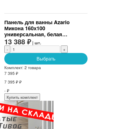
Панель для ванны Azario
Микона 160х100
универсальная, белая
(МИЭ0001)
13 388 ₽
| шт.
-
+
Выбрать
Комплект:
2 товара
7 395 ₽
7 395 ₽ ₽
- ₽
Купить комплект