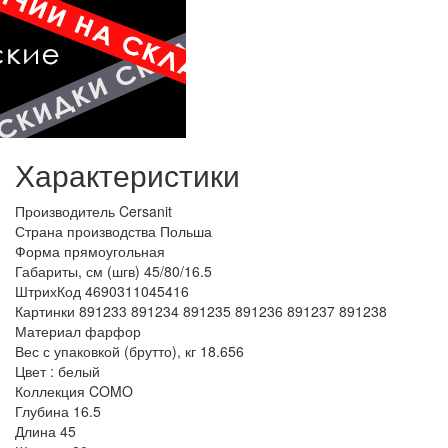
Характеристики
Производитель
Cersanit
Страна производства
Польша
Форма
прямоугольная
Габариты, см (шгв)
45/80/16.5
ШтрихКод
4690311045416
Картинки
891233
891234
891235
891236
891237
891238
Материал
фарфор
Вес с упаковкой (брутто), кг
18.656
Цвет :
белый
Коллекция
COMO
Глубина
16.5
Длина
45