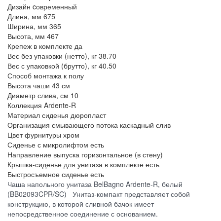
Дизайн
cовременный
Длина, мм
675
Ширина, мм
365
Высота, мм
467
Крепеж в комплекте
да
Вес без упаковки (нетто), кг
38.70
Вес с упаковкой (брутто), кг
40.50
Способ монтажа
к полу
Высота чаши
43 см
Диаметр слива, см
10
Коллекция
Ardente-R
Материал сиденья
дюропласт
Организация смывающего потока
каскадный слив
Цвет фурнитуры
хром
Сиденье с микролифтом
есть
Направление выпуска
горизонтальное (в стену)
Крышка-сиденье для унитаза в комплекте
есть
Быстросъемное сиденье
есть
Чаша напольного унитаза BelBagno Ardente-R, белый
(BB02093CPR/SC) Унитаз-компакт представляет собой
конструкцию, в которой сливной бачок имеет
непосредственное соединение с основанием.