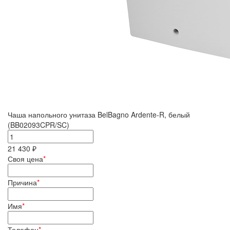
Чаша напольного унитаза BelBagno Ardente-R, белый
(BB02093CPR/SC)
21 430 ₽
Своя цена
*
Причина
*
Имя
*
Телефон
*