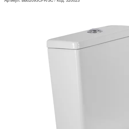
Артикул: BB02093CPR/SC
/
Код: 320023