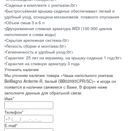
•Сиденье в комплекте с унитазом<br>
•Быстросъёмная крышка-сиденье обеспечивает легкий и
удобный уход, оснащена механизмом плавного опускания
•Объем смыв 3 и 6 л
•Двухрежимная сливная арматура WDI (100 000 циклов
наполнения и слива воды)
•Скрытая крепежная система<br>
•Легкость сборки и монтажа<br>
•Гигиеничность и удобный уход<br>
•Гарантия: 25 лет на керамику, на крышку-сиденье 1 год<br>
•Гарантия на сливную арматуру 3 года
Уточнить наличие
Мы уточним наличие товара «Чаша напольного унитаза
BelBagno Ardente-R, белый (BB02093CPR/SC)» и когда он
появится в наличии свяжемся с Вами. В форме ниже
заполните данные для обратьной связи.
Имя
*
Телефон
*
E-mail
*