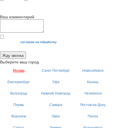
с 9
до 12
с 12
до 20
00
00
00
00
Ваш комментарий
Я даю свое
согласие на обработку
моих персональных данных.
Жду звонка
Выберите ваш город
Москва
Санкт-Петербург
Новосибирск
Екатеринбург
Уфа
Казань
Волгоград
Нижний Новгород
Челябинск
Пермь
Самара
Ростов-на-Дону
Воронеж
Омск
Пенза
Сургут
Тюмень
Красноярск