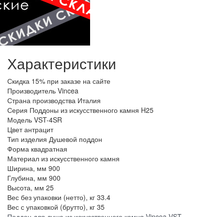
Характеристики
Скидка
15% при заказе на сайте
Производитель
Vincea
Страна производства
Италия
Серия
Поддоны из искусственного камня H25
Модель
VST-4SR
Цвет
антрацит
Тип изделия
Душевой поддон
Форма
квадратная
Материал
из искусственного камня
Ширина, мм
900
Глубина, мм
900
Высота, мм
25
Вес без упаковки (нетто), кг
33.4
Вес с упаковкой (брутто), кг
35
Поддон для душа из искусственного камня Vincea VST-