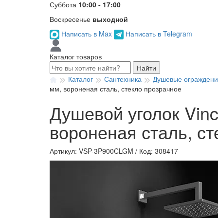
Суббота
10:00 - 17:00
Воскресенье
выходной
Написать в Max
Написать в Telegram
Каталог товаров
Найти
Каталог
Сантехника
Душевые огражден
мм, вороненая сталь, стекло прозрачное
Душевой уголок Vin
вороненая сталь, ст
Артикул: VSP-3P900CLGM
/
Код: 308417