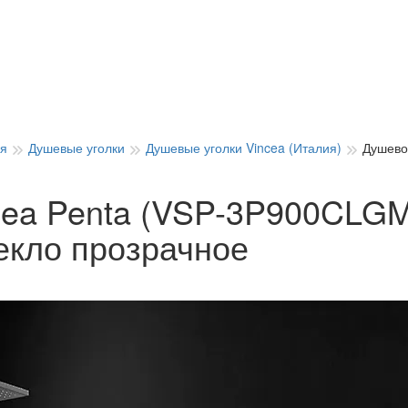
ия
Душевые уголки
Душевые уголки Vincea (Италия)
Душево
cea Penta (VSP-3P900CLGM
екло прозрачное