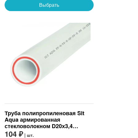
Выбрать
Труба полипропиленовая Slt
Aqua армированная
стекловолокном D20х3,4
(SLTPGF62025)
104 ₽
| шт.