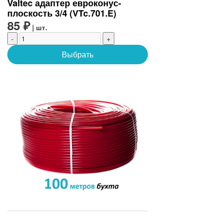
Valtec адаптер евроконус-
плоскость 3/4 (VTc.701.E)
85 ₽
| шт.
-
+
Выбрать