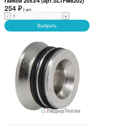
гайкой 20х3/4 (арт.SLTFM8202)
254 ₽
| шт.
-
+
Выбрать