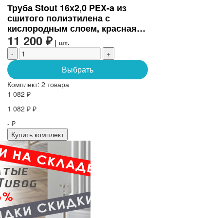
Труба Stout 16х2,0 PEX-a из
сшитого полиэтилена с
кислородным слоем, красная
(бухта 100 м) (SPX-0002-101620)
11 200 ₽
| шт.
-
+
Выбрать
Комплект:
2 товара
1 082 ₽
1 082 ₽ ₽
- ₽
Купить комплект