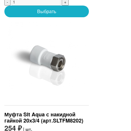
-
+
Выбрать
Муфта Slt Aqua с накидной
гайкой 20х3/4 (арт.SLTFM8202)
254 ₽
| шт.