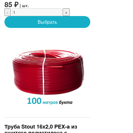
85 ₽
| шт.
-
+
Выбрать
Труба Stout 16х2,0 PEX-a из
сшитого полиэтилена с