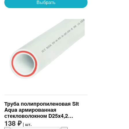
Выбрать
Труба полипропиленовая Slt
Aqua армированная
стекловолокном D25x4,2
(SLTPGF62525)
138 ₽
| шт.