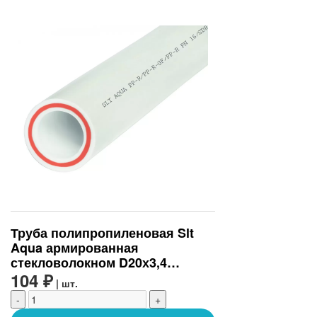
Труба полипропиленовая Slt
Aqua армированная
стекловолокном D20х3,4
(SLTPGF62025)
104 ₽
| шт.
-
+