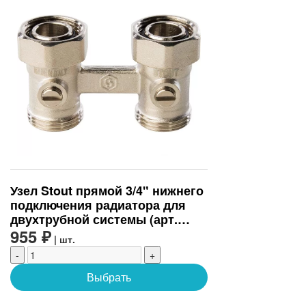
Узел Stout прямой 3/4" нижнего
подключения радиатора для
двухтрубной системы (арт.
SVH-0002-000020)
955 ₽
| шт.
-
+
Выбрать