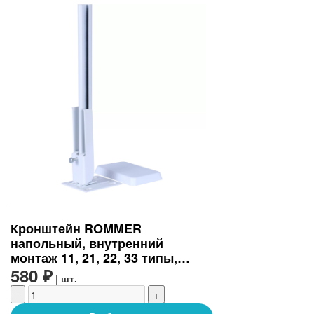
Кронштейн ROMMER
напольный, внутренний
монтаж 11, 21, 22, 33 типы,
высоты 200, 300, 500 (RRA-0102-
580 ₽
| шт.
300500)
-
+