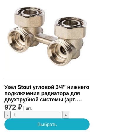
Узел Stout угловой 3/4" нижнего
подключения радиатора для
двухтрубной системы (арт.
SVH-0004-000020)
972 ₽
| шт.
-
+
Выбрать