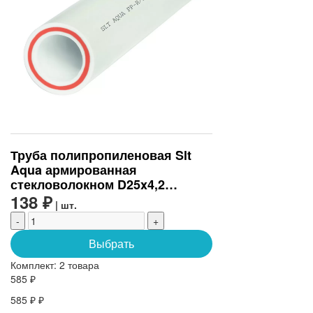
Труба полипропиленовая Slt
Aqua армированная
стекловолокном D25x4,2
(SLTPGF62525)
138 ₽
| шт.
-
+
Выбрать
Комплект:
2 товара
585 ₽
585 ₽ ₽