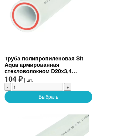
Труба полипропиленовая Slt
Aqua армированная
стекловолокном D20х3,4
(SLTPGF62025)
104 ₽
| шт.
-
+
Выбрать