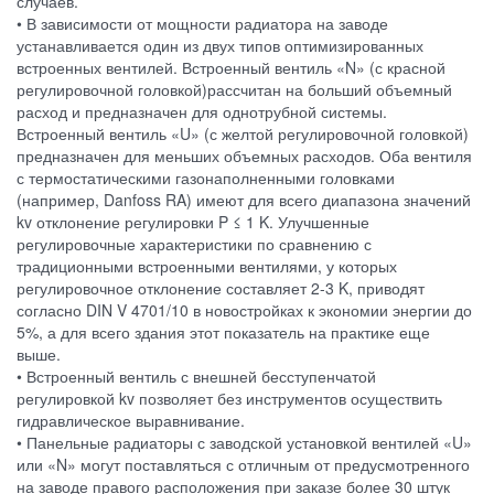
случаев.
• В зависимости от мощности радиатора на заводе
устанавливается один из двух типов оптимизированных
встроенных вентилей. Встроенный вентиль «N» (с красной
регулировочной головкой)рассчитан на больший объемный
расход и предназначен для однотрубной системы.
Встроенный вентиль «U» (с желтой регулировочной головкой)
предназначен для меньших объемных расходов. Оба вентиля
с термостатическими газонаполненными головками
(например, Danfoss RA) имеют для всего диапазона значений
kv отклонение регулировки P ≤ 1 K. Улучшенные
регулировочные характеристики по сравнению с
традиционными встроенными вентилями, у которых
регулировочное отклонение составляет 2-3 K, приводят
согласно DIN V 4701/10 в новостройках к экономии энергии до
5%, а для всего здания этот показатель на практике еще
выше.
• Встроенный вентиль с внешней бесступенчатой
регулировкой kv позволяет без инструментов осуществить
гидравлическое выравнивание.
• Панельные радиаторы с заводской установкой вентилей «U»
или «N» могут поставляться с отличным от предусмотренного
на заводе правого расположения при заказе более 30 штук