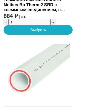
Meibes Ro Therm 2 SRD с
клеммным соединением, с
установкой нуля (M1355420)
884 ₽
| шт.
-
+
Выбрать