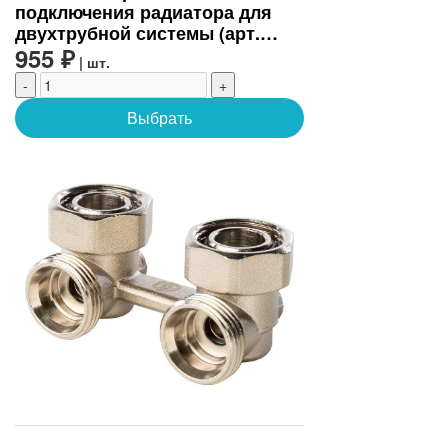
подключения радиатора для
двухтрубной системы (арт.
SVH-0002-000020)
955 ₽
| шт.
-
+
Выбрать