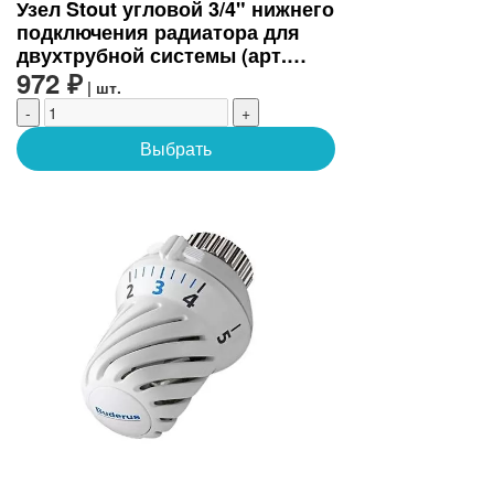
Узел Stout угловой 3/4" нижнего
подключения радиатора для
двухтрубной системы (арт.
SVH-0004-000020)
972 ₽
| шт.
-
+
Выбрать