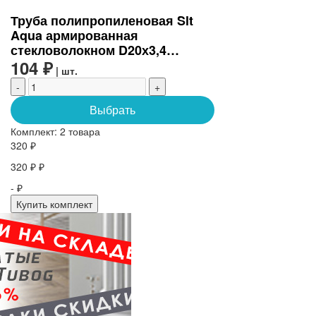
Труба полипропиленовая Slt
Aqua армированная
стекловолокном D20х3,4
(SLTPGF62025)
104 ₽
| шт.
-
+
Выбрать
Комплект:
2 товара
320 ₽
320 ₽ ₽
- ₽
Купить комплект