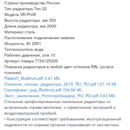
Страна производства
Россия
Тип радиатора
Тип 22
Модель
VK-Profil
Высота радиатора, мм
300
Длина радиатора, мм
2000
Материал
сталь
Расположение подключения
нижнее
Мощность, Вт
2951
Теплоноситель
вода
Рабочее давление, атм
10
Артикул товара
7724125320
Покраска радиаторов
в любой цвет оттенков RAL (услуга
платная)
Pasport_Buderus.pdf
3.41 МБ
Отказное_письмо_радиаторы_2015_RU_RU.pdf
127.16 КБ
Сертификат_рад_Buderus.pdf
704.66 КБ
Эксп._заключение_Роспотребнадзор_RU_RU.pdf
3.63 МБ
Стальные профилированные панельные радиаторы со
встроенным справа вентилем, с герметичной заглушкой и
воздуховыпускной пробкой.
• Конструкция соответствует требованиям эксплуатационной
надежности по нормам органов страхования от несчастных