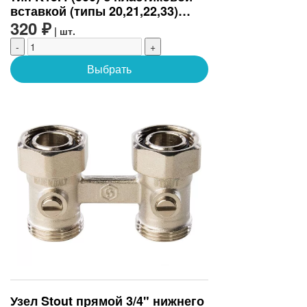
вставкой (типы 20,21,22,33)
(K15.4300)
320 ₽
| шт.
-
+
Выбрать
Узел Stout прямой 3/4" нижнего