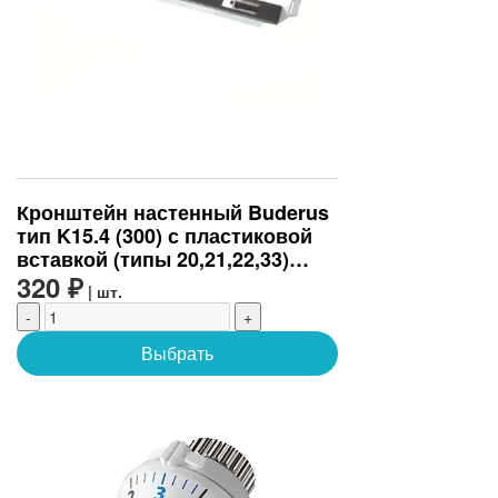
Кронштейн настенный Buderus
тип K15.4 (300) с пластиковой
вставкой (типы 20,21,22,33)
(K15.4300)
320 ₽
| шт.
-
+
Выбрать