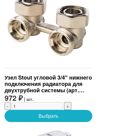
Узел Stout угловой 3/4" нижнего
подключения радиатора для
двухтрубной системы (арт.
SVH-0004-000020)
972 ₽
| шт.
-
+
Выбрать