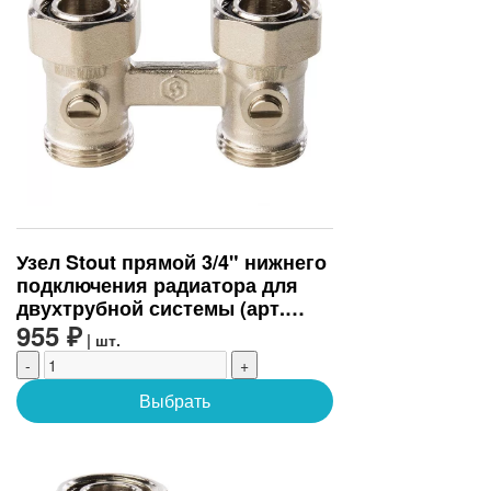
Узел Stout прямой 3/4" нижнего
подключения радиатора для
двухтрубной системы (арт.
SVH-0002-000020)
955 ₽
| шт.
-
+
Выбрать