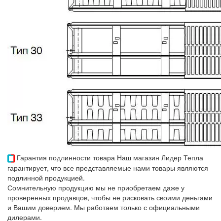
Гарантия подлинности товара
Наш магазин Лидер Тепла
гарантирует, что все представляемые нами товары являются
подлинной продукцией.
Сомнительную продукцию мы не приобретаем даже у
проверенных продавцов, чтобы не рисковать своими деньгами
и Вашим доверием. Мы работаем только с официальными
дилерами.