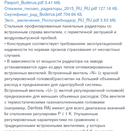
Pasport_Buderus.pdf
3.41 МБ
Отказное_письмо_радиаторы_2015_RU_RU.pdf
127.16 КБ
Сертификат_рад_Buderus.pdf
704.66 КБ
Эксп._заключение_Роспотребнадзор_RU_RU.pdf
3.63 МБ
Стальные профилированные панельные радиаторы со
встроенным справа вентилем, с герметичной заглушкой и
воздуховыпускной пробкой.
• Конструкция соответствует требованиям эксплуатационной
надежности по нормам органов страхования от несчастных
случаев.
• В зависимости от мощности радиатора на заводе
устанавливается один из двух типов оптимизированных
встроенных вентилей. Встроенный вентиль «N» (с красной
регулировочной головкой)рассчитан на больший объемный
расход и предназначен для однотрубной системы.
Встроенный вентиль «U» (с желтой регулировочной головкой)
предназначен для меньших объемных расходов. Оба вентиля
с термостатическими газонаполненными головками
(например, Danfoss RA) имеют для всего диапазона значений
kv отклонение регулировки P ≤ 1 K. Улучшенные
регулировочные характеристики по сравнению с
традиционными встроенными вентилями, у которых
регулировочное отклонение составляет 2-3 K, приводят