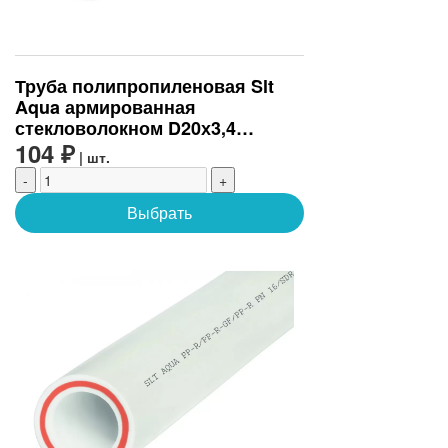
Труба полипропиленовая Slt
Aqua армированная
стекловолокном D20х3,4
(SLTPGF62025)
104 ₽
| шт.
-
+
Выбрать