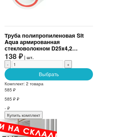
Труба полипропиленовая Slt
Aqua армированная
стекловолокном D25x4,2
(SLTPGF62525)
138 ₽
| шт.
-
+
Выбрать
Комплект:
2 товара
585 ₽
585 ₽ ₽
- ₽
Купить комплект