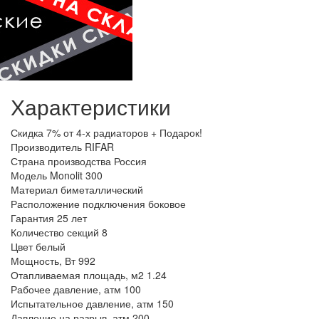
Характеристики
Скидка
7% от 4-х радиаторов + Подарок!
Производитель
RIFAR
Страна производства
Россия
Модель
Monolit 300
Материал
биметаллический
Расположение подключения
боковое
Гарантия
25 лет
Количество секций
8
Цвет
белый
Мощность, Вт
992
Отапливаемая площадь, м2
1.24
Рабочее давление, атм
100
Испытательное давление, атм
150
Давление на разрыв, атм
200