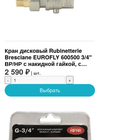
Кран дисковый Rubinetterie
Bresciane EUROFLY 600500 3/4"
ВР/НР с накидной гайкой, с
возможностью фиксации
2 590 ₽
| шт.
промежуточных положений
-
+
(60050105)
Выбрать