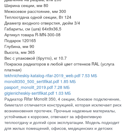
Ширина секции, мм
80
Межосевое расстояние, мм
300
Теплоотдача одной секции, Вт
124
Диаметр входного отверстия, дюйм
3/4
Габариты, см (шгв)
64x9x36,5
Артикул товара
R-MN-300-08
Подарок
120165
Глубина, мм
90
Высота, мм
365
Вес с упаковкой (брутто), кг
10.7
Покраска радиаторов
в любой цвет оттенков RAL (услуга
платная)
tekhnicheskiy-katalog-rifar-2019_web.pdf
7.53 МБ
monolit350_500_sertifikat.pdf
1.85 МБ
pasport_monolit_2019.pdf
7.28 МБ
gigienicheskiy-sertifikat.pdf
1.03 МБ
Радиатор Rifar Monolit 350, 4 секции, боковое подключение,
биметалл отличается конструкцией, которая исключает риск
возникновения протечек. Прочные надежные материалы,
устойчивые к коррозии, отвечают за эффективную
теплоотдачу и долгий срок эксплуатации. Модель подходит
для жилых помещений, офисов, медицинских и детских